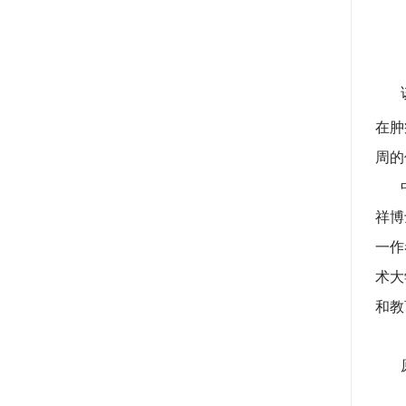
该研
在肿
周的
中山
祥博
一作
术大
和教
原