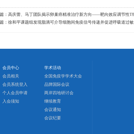
篇：
高庆蕾、马丁团队揭示卵巢癌精准治疗新方向——靶向效应调节性T细胞
篇：
徐和平课题组发现脂滴可介导细胞间免疫信号传递并促进呼吸道过敏
会员中心
学术活动
会员相关
全国免疫学学术大会
会员系统登入
品牌国际会议
个人会员申请
两岸四地研讨会
入会须知
继续教育
会议通知
会议纪要