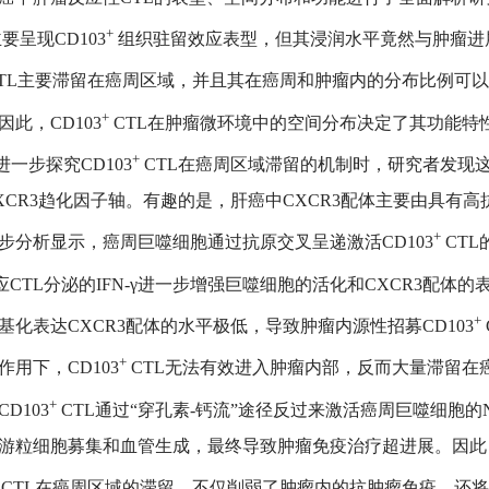
+
主要呈现CD103
组织驻留效应表型，但其浸润水平竟然与肿瘤进展
TL主要滞留在癌周区域，并且其在癌周和肿瘤内的分布比例可以
+
因此，CD103
CTL在肿瘤微环境中的空间分布决定了其功能特
+
步探究CD103
CTL在癌周区域滞留的机制时，研究者发现
XCR3趋化因子轴。有趣的是，肝癌中CXCR3配体主要由具有
+
步分析显示，癌周巨噬细胞通过抗原交叉呈递激活CD103
CTL
应CTL分泌的IFN-γ进一步增强巨噬细胞的活化和CXCR3配体
+
基化表达CXCR3配体的水平极低，导致肿瘤内源性招募CD103
+
作用下，CD103
CTL无法有效进入肿瘤内部，反而大量滞留在
+
D103
CTL通过“穿孔素-钙流”途径反过来激活癌周巨噬细胞的NL
游粒细胞募集和血管生成，最终导致肿瘤免疫治疗超进展。因此
CTL在癌周区域的滞留，不仅削弱了肿瘤内的抗肿瘤免疫，还将C