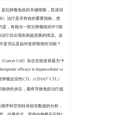
 CTL）是抗肿瘤免疫的关键细胞，其浸润
de, ICB）治疗是否有效的重要指标。然
的是，有相当一部分肿瘤组织中T细
CB治疗后出现疾病超进展的情况。这
程中是否以及如何发挥致病性功能？
ncer Cell》杂志在线发表题为“P
erapeutic efficacy in hepatocellular ca
+
肿瘤反应性CTL（CD103
CTL）
的致病性炎症，最终导致免疫治疗超
R测序和空间转录组等数据的分析，
究。结果提示，肝癌中肿瘤反应性C