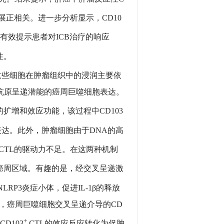
正相关。进一步分析显示，CD10
有效提示患者对ICB治疗的响应
性。
这些细胞在肿瘤组织中的浸润主要依
高抗原呈递潜能的癌周巨噬细胞表达。
的扩增和效应功能，该过程中CD103
的表达。此外，肿瘤细胞由于DNA的高
CTL的驱动力不足。在这两种机制
癌周区域。有趣的是，经交叉呈递激
RP3炎症小体，促进IL-1β的释放
，癌周巨噬细胞交叉呈递介导的CD
+
D103
CTL的效应反应转化为促肿