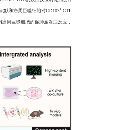
+
默和癌周巨噬细胞对CD103
CTL
弱癌周巨噬细胞的促肿瘤炎症反应，