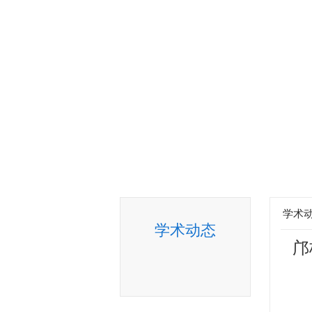
学会首页
关于学会
组
学术
学术动态
邝