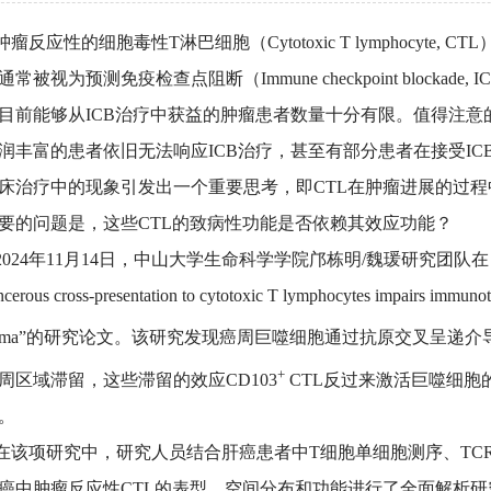
反应性的细胞毒性T淋巴细胞（Cytotoxic T lymphocyte,
通常被视为预测免疫检查点阻断（Immune checkpoint blocka
目前能够从ICB治疗中获益的肿瘤患者数量十分有限。值得注意
润丰富的患者依旧无法响应ICB治疗，甚至有部分患者在接受I
床治疗中的现象引发出一个重要思考，即CTL在肿瘤进展的过
要的问题是，这些CTL的致病性功能是否依赖其效应功能？
24年11月14日，中山大学生命科学学院邝栋明/魏瑗研究团队在《Ca
ncerous cross-presentation to cytotoxic T lymphocytes impairs immunoth
inoma”的研究论文。该研究发现癌周巨噬细胞通过抗原交叉呈递介导
+
周区域滞留，这些滞留的效应CD103
CTL反过来激活巨噬细胞
。
项研究中，研究人员结合肝癌患者中T细胞单细胞测序、TC
癌中肿瘤反应性CTL的表型、空间分布和功能进行了全面解析研