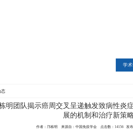
织机构
会员中心
学术活动
科普天地
学术
动态
栋明团队揭示癌周交叉呈递触发致病性炎
展的机制和治疗新策
作者：邝栋明 来源自：中国免疫学会 点击数：14156 发布时间：