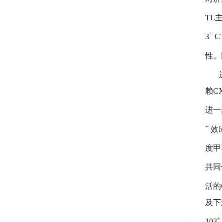
TL
+
3
C
性。
进一
赖C
进一
+
效
度甲
共同
活的C
及下
+
103