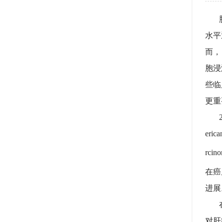
肿瘤
水平
而，
胞浸
些临
更重
20
erica
rc
在癌
进展
在该
对肝