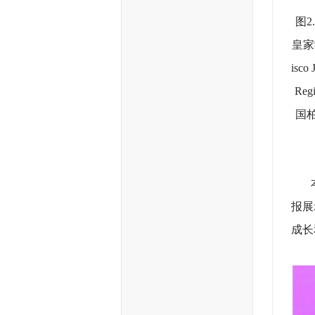
图
皇家
isc
Re
国柏
本次
报展
成长