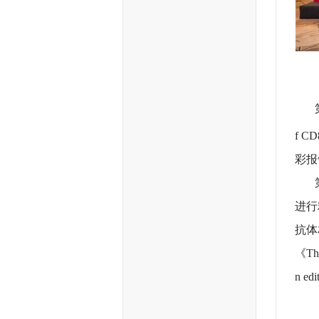
第一
f CD
彩报
第二
进行
抗体
《The
n ed