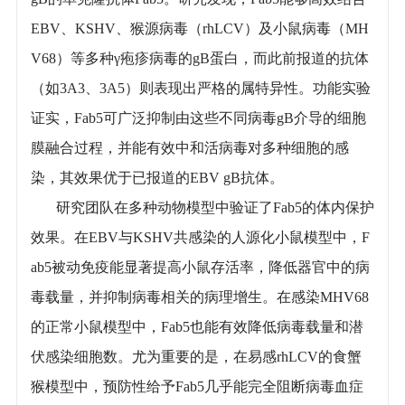
EBV、KSHV、猴源病毒（rhLCV）及小鼠病毒（MH
V68）等多种γ疱疹病毒的gB蛋白，而此前报道的抗体
（如3A3、3A5）则表现出严格的属特异性。功能实验
证实，Fab5可广泛抑制由这些不同病毒gB介导的细胞
膜融合过程，并能有效中和活病毒对多种细胞的感
染，其效果优于已报道的EBV gB抗体。
研究团队在多种动物模型中验证了Fab5的体内保护
效果。在EBV与KSHV共感染的人源化小鼠模型中，F
ab5被动免疫能显著提高小鼠存活率，降低器官中的病
毒载量，并抑制病毒相关的病理增生。在感染MHV68
的正常小鼠模型中，Fab5也能有效降低病毒载量和潜
伏感染细胞数。尤为重要的是，在易感rhLCV的食蟹
猴模型中，预防性给予Fab5几乎能完全阻断病毒血症