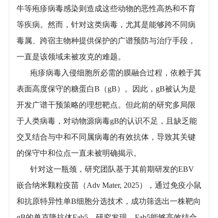
牛等疱疹病毒感染则造成这些动物的恶性高热和不育
等疾病。然而，针对这类病毒，尤其是能够跨不同病
毒属、跨宿主物种提供保护的广谱预防与治疗手段，
一直是该领域未被攻克的难题。
疱疹病毒入侵细胞所必需的膜融合过程，依赖于其
表面高度保守的糖蛋白B（gB）。因此，gB被认为是
开发广谱干预策略的理想靶点。但此前的研究多局限
于人类病毒，对动物源病毒gB的认识不足，且缺乏能
交叉结合与中和不同属病毒的有效抗体，导致其关键
的保守中和位点一直未被明确揭示。
针对这一瓶颈，研究团队基于其前期研发的EBV
嵌合纳米颗粒疫苗（Adv Mater, 2025），通过免疫小鼠
和抗原特异性单B细胞分选技术，成功筛选出一株靶向
gB的单克隆抗体Fab5。研究发现，Fab5能够高效结合