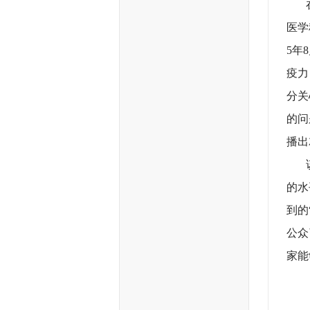
在中
医学
5年
疫力
分关
的问
播出
该期
的水
到的
公众
家能