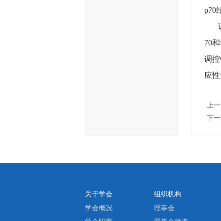
p7
该研
70
调控
应性
上一
下一
关于学会
组织机构
学会概况
理事会