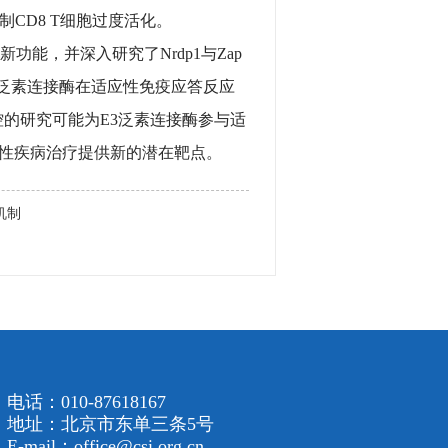
抑制CD8 T细胞过度活化。
功能，并深入研究了Nrdp1与Zap
E3泛素连接酶在适应性免疫应答反应
调控的研究可能为E3泛素连接酶参与适
性疾病治疗提供新的潜在靶点。
机制
电话：010-87618167
地址：北京市东单三条5号
E-mail：office@csi.org.cn