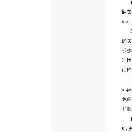
在“
队在
ure
CD
的功
或移
理性
细胞
E3
in
免疫
和浙
在新
0，