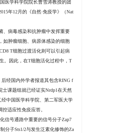
中国医学科学院院长曹雪涛教授的团
5年12月的《自然·免疫学》（Nat
细菌、病毒感染和抗肿瘤中发挥重要
胞，如肿瘤细胞、病原体感染的细胞
D8 T细胞过渡活化则可以引起病
生。因此，在T细胞活化过程中，T
经国内外学者报道其包含RING f
涛院士课题组就已经证实Nrdp1在天然
）。目前又经中国医学科学院、第二军医大学
与调控适应性免疫应答。
化信号通路中重要的信号分子Zap7
抑制分子Sts1/2与发生泛素化修饰的Za