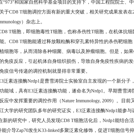
973”和国家自然科学基金项目的支持下，中国工程院院士、
关于CD8 T细胞调控方面有新的重大突破，相关研究成果发表在201
 Immunology）杂志上。
8 T细胞，即细胞毒性T细胞，也称杀伤性T细胞，在机体抗
能。CD8 T细胞能通过释放颗粒酶和穿孔素特异性的杀伤靶细
植细胞等，从而清除各种细菌、病毒以及肿瘤细胞。但是，如果C
的免疫反应，引起机体自身组织损伤，导致自身免疫性疾病的发
免疫信号传递的调控机制就显得非常重要。
泛素连接酶Nrdp1是曹雪涛院士实验室自主发现的一个新分子，后
ger功能域，具有E3泛素连接酶功能，遂命名为Nrdp1。早期曹雪
反应中发挥重要的调控作用（Nature Immunology, 2009
江大学的研究团队多年的研究证实，E3泛素连接酶Nrdp1能参
的研究中，研究人员发现CD8 T细胞活化后，Nrdp1能结合活
并能介导Zap70发生K33-linked多聚泛素化修饰，促进T细胞信号