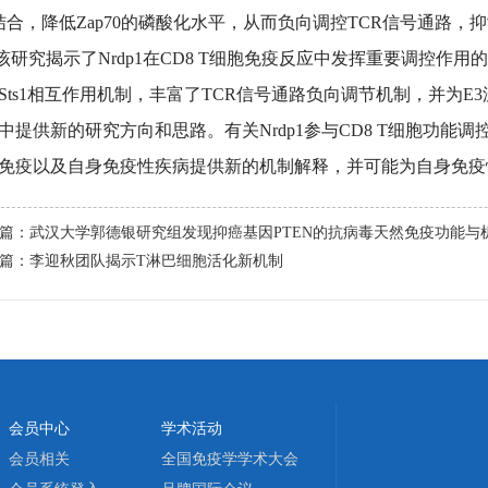
0结合，降低Zap70的磷酸化水平，从而负向调控TCR信号通路，
究揭示了Nrdp1在CD8 T细胞免疫反应中发挥重要调控作用的新
和Sts1相互作用机制，丰富了TCR信号通路负向调节机制，并为
中提供新的研究方向和思路。有关Nrdp1参与CD8 T细胞功能
免疫以及自身免疫性疾病提供新的机制解释，并可能为自身免疫
篇：
武汉大学郭德银研究组发现抑癌基因PTEN的抗病毒天然免疫功能与
篇：
李迎秋团队揭示T淋巴细胞活化新机制
会员中心
学术活动
会员相关
全国免疫学学术大会