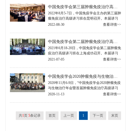
中国免疫学会第三届肿瘤免疫治疗高级讲习班纪要
2022年8月5-7日，中国免疫学会主办的第三届肿
瘤免疫治疗高级讲习班在昆明召开。本届讲习
班采取线上加线下的参会模式，邀请了15位顶
2022-08-30
查看详情>>
级专家授课，共招收学员200余人。..
中国免疫学会第二届肿瘤免疫治疗高级讲习班纪要
2021年6月18-20日，中国免疫学会第二届肿瘤免
疫治疗高级讲习班在上海成功召开。本届讲习
班由中国免疫学会主办，复旦大学附属华山医
2021-07-05
查看详情>>
院承办，邀请了国内23位专家授课，参会学.....
中国免疫学会2020肿瘤免疫与生物治疗年会暨首届肿瘤免疫治疗高级讲习班纪要
2020年11月6-9日，“中国免疫学会2020肿瘤免疫
与生物治疗年会暨首届肿瘤免疫治疗高级讲习
班”在北京召开。全国肿瘤免疫与生物治疗年会
2020-11-13
查看详情>>
是中国免疫学会肿瘤免疫与生物治疗分.....
共
1
页
5
条记录
首页
上一页
1
下一页
末页