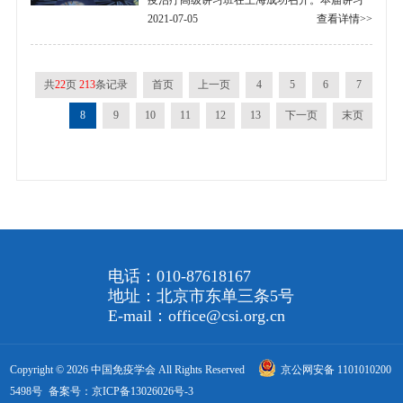
疫治疗高级讲习班在上海成功召开。本届讲习
班由中国免疫学会主办，复旦大学附属华山医
2021-07-05
查看详情>>
院承办，邀请了国内23位专家授课，参会学.....
共
22
页
213
条记录
首页
上一页
4
5
6
7
8
9
10
11
12
13
下一页
末页
电话：010-87618167
地址：北京市东单三条5号
E-mail：office@csi.org.cn
Copyright © 2026 中国免疫学会 All Rights Reserved
京公网安备 1101010200
5498号
备案号：京ICP备13026026号-3