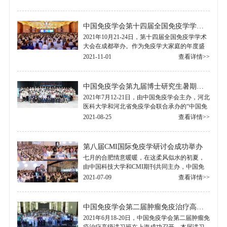
会、医学免疫学国家重点实验室、《中国.....
中国免疫学会第十四届全国免疫学学术大会纪要
2021年10月21-24日，第十四届全国免疫学学术
大会在成都举办。作为免疫学大家庭的年度盛
会，在中国免疫学会第八届理事会和全体会员
2021-11-01
查看详情>>
的巨大努力和付出下，本次大会的学术日程.....
中国免疫学会第九届博士研究生暑期学校纪要
2021年7月12-21日，由中国免疫学会主办，河北
医科大学和河北省免疫学会联合承办的“中国免
疫学会第九届博士研究生暑期学校”在河北省石
2021-08-25
查看详情>>
家庄市召开。 7月13日.....
第八届CMI国际免疫学研讨会成功举办
七月的合肥情意暖暖，在这柔风似水的初夏，
由中国科技大学和CMI期刊共同主办，中国免
疫学会和合肥综合性国家科学中心大健康研究
2021-07-09
查看详情>>
院共同协办的 “第八届CMI国际免疫学研讨会.....
中国免疫学会第二届肿瘤免疫治疗高级讲习班纪要
2021年6月18-20日，中国免疫学会第二届肿瘤免