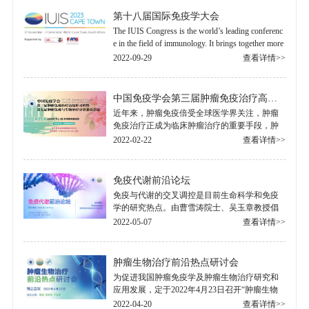
第十八届国际免疫学大会
The IUIS Congress is the world’s leading conferenc
e in the field of immunology. It brings together more
than 5,000 immunologists from universities, health p
2022-09-29
查看详情>>
rov.....
中国免疫学会第三届肿瘤免疫治疗高级讲习班暨第七届肿瘤免疫与生物治疗分会委员会议
近年来，肿瘤免疫倍受全球医学界关注，肿瘤
免疫治疗正成为临床肿瘤治疗的重要手段，肿
瘤免疫的研究也成为全球医学研究重点发展方
2022-02-22
查看详情>>
向之一。鉴于此，中国免疫学会以党和国家
的.....
免疫代谢前沿论坛
免疫与代谢的交叉调控是目前生命科学和免疫
学的研究热点。由曹雪涛院士、吴玉章教授倡
议，为促进我国免疫学特别是在免疫代谢领域
2022-05-07
查看详情>>
的基础研究和应用发展，拟定于2022年5月15.....
肿瘤生物治疗前沿热点研讨会
为促进我国肿瘤免疫学及肿瘤生物治疗研究和
应用发展，定于2022年4月23日召开“肿瘤生物
治疗前沿热点研讨会”。本次会议由中国免疫学
2022-04-20
查看详情>>