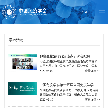
ENGLISH
学术活动
当前位置：
首页
>
学术活动
肿瘤生物治疗前沿热点研讨会纪要
为促进我国肿瘤免疫学及肿瘤生物治疗研究和
应用发展，由中国免疫学会、医学免疫学国家
重点实验室、《中国肿瘤生物治疗杂志》联合
2022-05-09
查看详情>>
主办的“肿瘤生物治疗前沿热点研讨会（线上.....
中国免疫学会第十五届全国免疫学学术大会（会议取消）
尊敬的参会代表及参展商： 为更好地应对当前
疫情防控工作的复杂情况，经由大会组委会慎
重研讨决议，取消原定于2022年12月27-30日在
2022-02-16
查看详情>>
重庆召开的第十五届全国.....